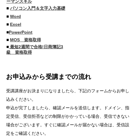
ーマンスキル
■
パソコン入門＆文字入力基礎
■
Word
■
Excel
■
PowerPoint
■
MOS 資格取得
■
最短2週間で合格!日商簿記3
級 資格取得
お申込みから受講までの流れ
受講講座がお決まりになりましたら、下記のフォームからお申し
込みください。
申込が完了しましたら、確認メールを送信します。ドメイン、指
定受信、受信拒否などの制限がかかっている場合、受信できない
場合がございます。すぐに確認メールが届かない場合は、受信設
定をご確認ください。