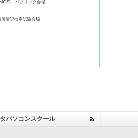
OS) パブリック会場
議所簿記検定試験会場
場
タパソコンスクール