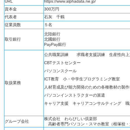
URL
https://www.alphadata.ne.jp/
資本金
300万円
代表者
石灰 千鶴
従業員数
５名
北陸銀行
取引銀行
北國銀行
PayPay銀行
公共職業訓練 求職者支援訓練 生産性向上
CBTテストセンター
パソコンスクール
ICT教育 小・中学生プログラミング教室
取扱業務
人材育成及び能力開発のための各種教材の製作
パソコンインストラクターの派遣
キャリア支援 キャリアコンサルティング 職
株式会社 わらびしい倶楽部
グループ会社
高齢者専門パソコン・スマホ教室（根塚校・