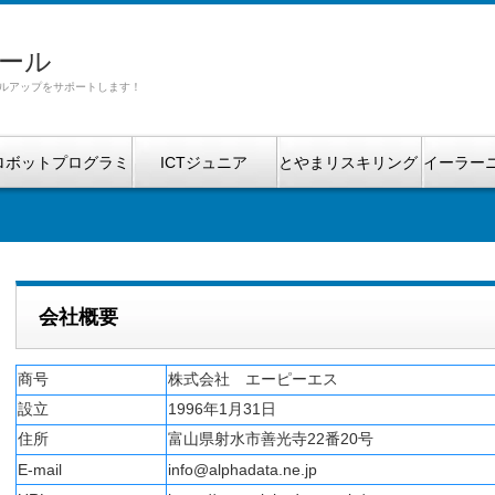
ール
ルアップをサポートします！
ロボットプログラミ
ICTジュニア
とやまリスキリング
イーラー
ング
補助金
会社概要
商号
株式会社 エーピーエス
設立
1996年1月31日
住所
富山県射水市善光寺22番20号
E-mail
info@alphadata.ne.jp